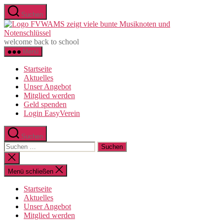
Zum
Suchen
Inhalt
F
springen
e
welcome back to school
Menü
Startseite
Aktuelles
Unser Angebot
Mitglied werden
Geld spenden
Login EasyVerein
Suchen
Suchen
nach:
Suche
schließen
Menü schließen
Startseite
Aktuelles
Unser Angebot
Mitglied werden