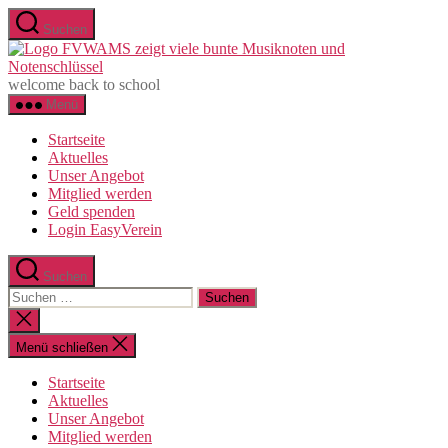
Zum
Suchen
Inhalt
F
springen
e
welcome back to school
Menü
Startseite
Aktuelles
Unser Angebot
Mitglied werden
Geld spenden
Login EasyVerein
Suchen
Suchen
nach:
Suche
schließen
Menü schließen
Startseite
Aktuelles
Unser Angebot
Mitglied werden