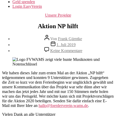
Geld spenden
Login EasyVerein
Kategorien
Unsere Projekte
Aktion NP hilft
Beitragsautor
Von
Frank Gürntke
Veröffentlichungsdatum
1. Juli 2019
zu
Keine Kommentare
Aktion
NP
hilft
Wir haben dieses Jahr zum ersten Mal an der Aktion „NP hilft“
teilgenommen und konnten 9 Unterstützer gewinnen. Zugegeben
die Zeit so kurz vor dem Ferienbeginn war unglücklich gewählt und
unsere Kommunikation über das Projekt war sehr dünn aber wir
machen das jetzt jedes Jahr und mit nur 150 Stimmen mehr holen
wir uns das Preisgeld. Wer möchte kann sich mit Projektvorschlägen
für die Aktion 2020 beteiligen. Senden Sie dafür einfach eine E-
Mail mit Ihrer Idee an
hallo@foerderverein-wams.de
.
Vielen Dank an alle Unterstützer