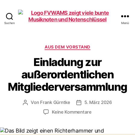
Suchen
Menü
Förderverein
WAMS
e.V.
Kategorien
AUS DEM VORSTAND
Einladung zur
außerordentlichen
Mitgliederversammlung
Von
Frank Gürntke
5. März 2026
Beitragsautor
Veröffentlichungsdatum
zu
Keine Kommentare
Einladung
zur
außerordentlichen