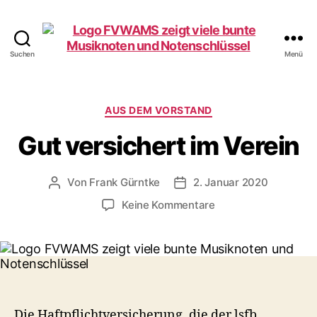
Suchen
Menü
Förderverein
WAMS
e.V.
Kategorien
AUS DEM VORSTAND
Gut versichert im Verein
Von
Frank Gürntke
2. Januar 2020
Beitragsautor
Veröffentlichungsdatum
zu
Keine Kommentare
Gut
versichert
im
Verein
Die Haftpflichtversicherung, die der lsfb