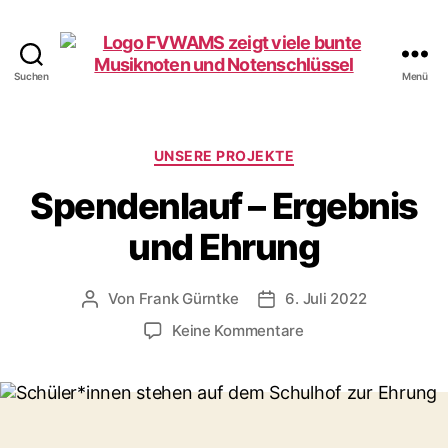
Suchen
Menü
Förderverein
WAMS
e.V.
Kategorien
UNSERE PROJEKTE
Spendenlauf – Ergebnis
und Ehrung
Von
Frank Gürntke
6. Juli 2022
Beitragsautor
Veröffentlichungsdatum
zu
Keine Kommentare
Spendenlauf
–
Ergebnis
und
Ehrung