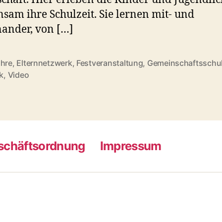
sam ihre Schulzeit. Sie lernen mit- und
ander, von […]
ahre
,
Elternnetzwerk
,
Festveranstaltung
,
Gemeinschaftsschu
rter
ik
,
Video
schäftsordnung
Impressum