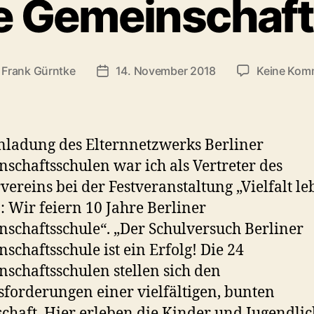
e Gemeinschaf
n
Frank Gürntke
14. November 2018
Keine Kom
gsautor
Veröffentlichungsdatum
nladung des Elternnetzwerks Berliner
schaftsschulen war ich als Vertreter des
vereins bei der Festveranstaltung „Vielfalt l
: Wir feiern 10 Jahre Berliner
schaftsschule“. „Der Schulversuch Berliner
schaftsschule ist ein Erfolg! Die 24
schaftsschulen stellen sich den
forderungen einer vielfältigen, bunten
schaft. Hier erleben die Kinder und Jugendli