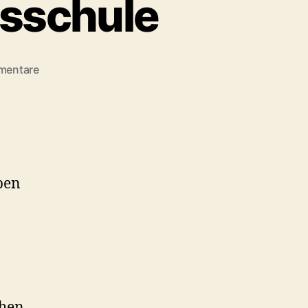
tsschule
zu
mentare
10
Jahre
Gemeinschaftsschule
eben
chen