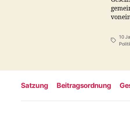
gemein
vonein
10 J
Schlagwö
Polit
Satzung
Beitragsordnung
Ge