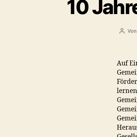
10 Jahr
Vo
Beitra
Auf Ei
Gemein
Förder
lernen
Gemein
Gemein
Gemein
Heraus
Gesell