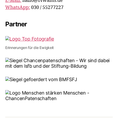
E-Mail:
hallo@fvwams.de
WhatsApp:
030 / 55277227
Partner
Erinnerungen für die Ewigkeit