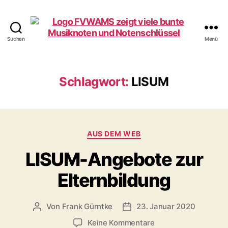
Suchen
Menü
Förderverein
WAMS
e.V.
Schlagwort:
LISUM
Kategorien
AUS DEM WEB
LISUM-Angebote zur
Elternbildung
Von
Frank Gürntke
23. Januar 2020
Beitragsautor
Veröffentlichungsdatum
zu
Keine Kommentare