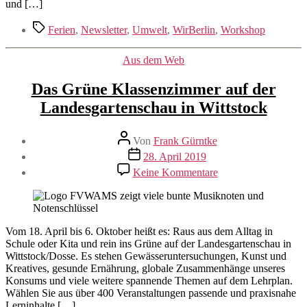
und […]
Schlagwörter
Ferien
,
Newsletter
,
Umwelt
,
WirBerlin
,
Workshop
Kategorien
Aus dem Web
Das Grüne Klassenzimmer auf der
Landesgartenschau in Wittstock
Beitragsautor
Von
Frank Gürntke
Veröffentlichungsdatum
28. April 2019
zu
Keine Kommentare
Das
Grüne
Klassenzimmer
auf
der
Vom 18. April bis 6. Oktober heißt es: Raus aus dem Alltag in
Landesgartenschau
Schule oder Kita und rein ins Grüne auf der Landesgartenschau in
in
Wittstock/Dosse. Es stehen Gewässeruntersuchungen, Kunst und
Wittstock
Kreatives, gesunde Ernährung, globale Zusammenhänge unseres
Konsums und viele weitere spannende Themen auf dem Lehrplan.
Wählen Sie aus über 400 Veranstaltungen passende und praxisnahe
Lerninhalte […]