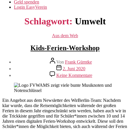
Geld spenden
Login EasyVerein
Schlagwort:
Umwelt
Kategorien
Aus dem Web
Kids-Ferien-Workshop
Beitragsautor
Von
Frank Gürntke
Veröffentlichungsdatum
2. Juni 2020
zu
Keine Kommentare
Kids-
Ferien-
Workshop
Ein Angebot aus dem Newsletter des WirBerlin-Team: Nachdem
klar wurde, dass die Reisemöglichkeiten währende der großen
Ferien in diesem Jahr eingeschränkt sein werden, haben auch wir in
die Trickkiste gegriffen und für Schüler*innen zwischen 10 und 14
Jahren einen digitalen Ferien-Workshop entwickelt. Diese soll den
Schüler*innen die Möglichkeit bieten, sich auch während der Ferien