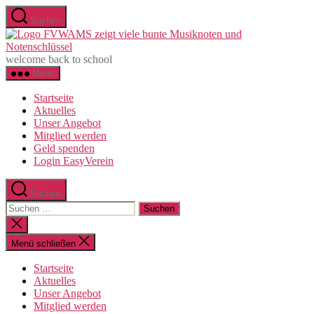
Zum
Suchen
Inhalt
F
springen
e
welcome back to school
Menü
Startseite
Aktuelles
Unser Angebot
Mitglied werden
Geld spenden
Login EasyVerein
Suchen
Suchen
nach:
Suche
schließen
Menü schließen
Startseite
Aktuelles
Unser Angebot
Mitglied werden