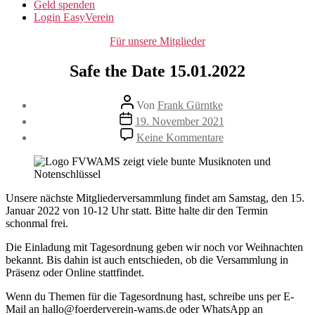
Geld spenden
Login EasyVerein
Kategorien
Für unsere Mitglieder
Safe the Date 15.01.2022
Beitragsautor
Von
Frank Gürntke
Veröffentlichungsdatum
19. November 2021
zu
Keine Kommentare
Safe
the
Date
15.01.2022
Unsere nächste Mitgliederversammlung findet am Samstag, den 15.
Januar 2022 von 10-12 Uhr statt. Bitte halte dir den Termin
schonmal frei.
Die Einladung mit Tagesordnung geben wir noch vor Weihnachten
bekannt. Bis dahin ist auch entschieden, ob die Versammlung in
Präsenz oder Online stattfindet.
Wenn du Themen für die Tagesordnung hast, schreibe uns per E-
Mail an hallo@foerderverein-wams.de oder WhatsApp an