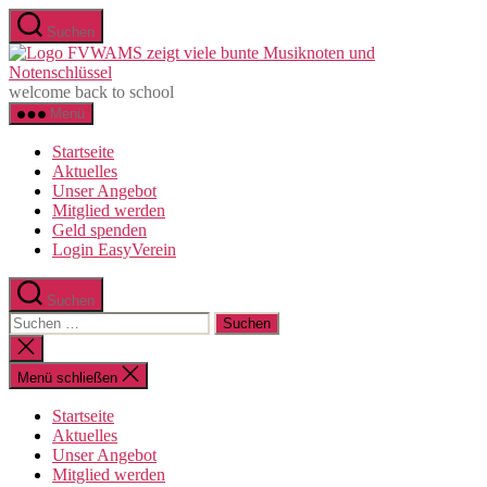
Zum
Suchen
Inhalt
F
springen
e
welcome back to school
Menü
Startseite
Aktuelles
Unser Angebot
Mitglied werden
Geld spenden
Login EasyVerein
Suchen
Suchen
nach:
Suche
schließen
Menü schließen
Startseite
Aktuelles
Unser Angebot
Mitglied werden