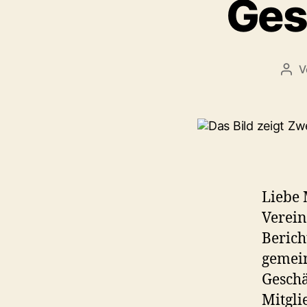
Ges
V
Bei
Liebe 
Verein
Berich
gemein
Geschä
Mitgli