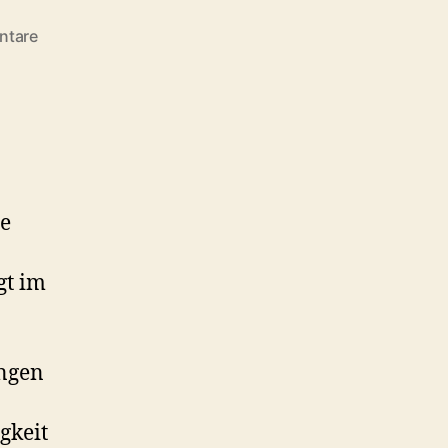
zu
ntare
Geschäftsbericht
2024
ie
gt im
ungen
gkeit