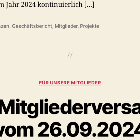
m Jahr 2024 kontinuierlich […]
nzen
,
Geschäftsbericht
,
Mitglieder
,
Projekte
rter
Kategorien
FÜR UNSERE MITGLIEDER
 Mitgliederver
vom 26.09.202