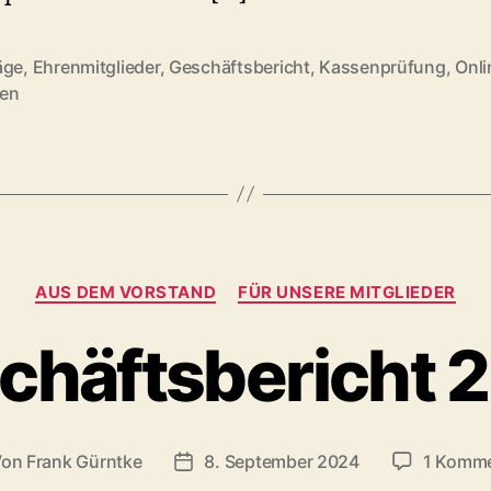
äge
,
Ehrenmitglieder
,
Geschäftsbericht
,
Kassenprüfung
,
Onli
rter
en
Kategorien
AUS DEM VORSTAND
FÜR UNSERE MITGLIEDER
chäftsbericht 
Von
Frank Gürntke
8. September 2024
1 Komme
tragsautor
Veröffentlichungsdatum