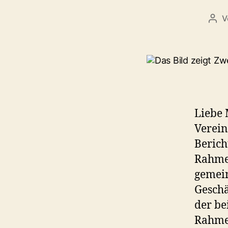
V
Bei
Liebe 
Verein
Berich
Rahme
gemein
Geschä
der be
Rahmen