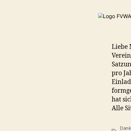
Liebe 
Verein
Satzun
pro Ja
Einlad
formge
hat si
Alle S
Dan