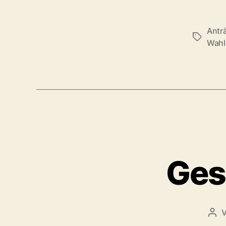
Antr
Schlagwö
Wahl
Ges
Bei