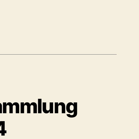
sammlung
4