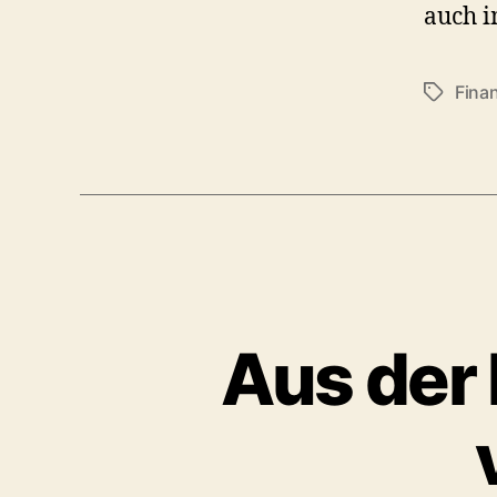
auch i
Fina
Schlagwö
Aus der