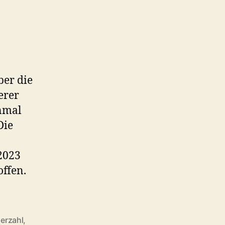
2023
ber die
erer
inmal
Die
2023
offen.
derzahl
,