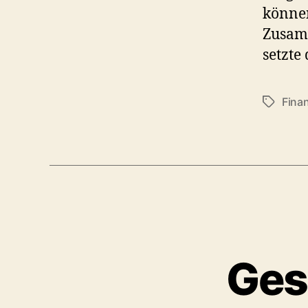
können
Zusamm
setzte
Fina
Schlagwö
Ges