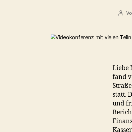
V
Beit
Liebe 
fand v
Straße
statt.
und fr
Berich
Finanz
Kassen