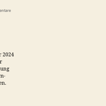
zu
entare
Aus
der
Mitgliederversammlung
vom
26.09.2024
r 2024
r
lung
rm-
en.