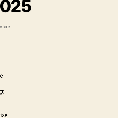
2025
zu
ntare
Geschäftsbericht
2025
ie
gt
ise