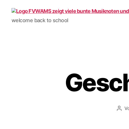
Förderverein
welcome back to school
WAMS
e.V.
Gesch
V
Beit