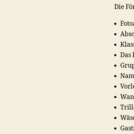
Die Fö
Foto
Absc
Klas
Das 
Grup
Name
Vorl
Wand
Tril
Wäsc
Gast