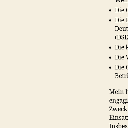
Weih
Die 
Die 
Deut
(DS
Die 
Die 
Die 
Betr
Mein h
engagi
Zweck 
Einsat
Insbes