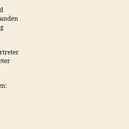
nd
 fanden
ng
rtreter
eter
en: