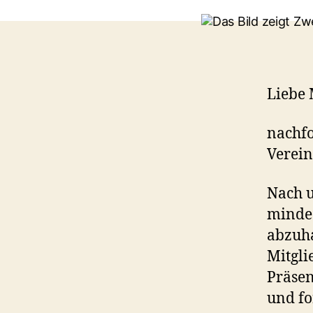
Liebe 
nachfo
Verein
Nach u
mindes
abzuha
Mitgli
Präsen
und fo