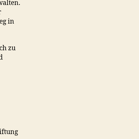
walten.
r
eg in
ch zu
d
iftung