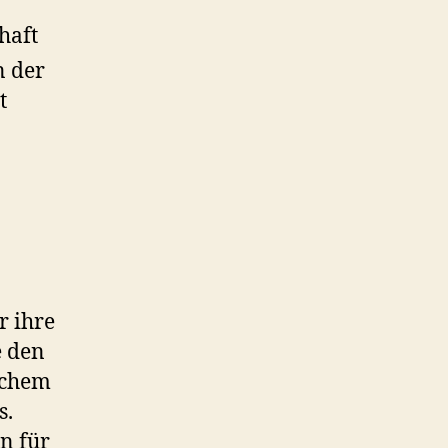
haft
n der
t
r ihre
e den
ichem
s.
n für