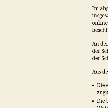
Im abg
insges
online
beschl
An den
der Sc
der Sc
Aus de
Die 
zugu
Die 