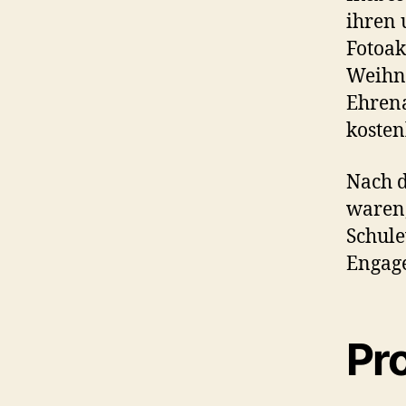
ihren 
Fotoak
Weihna
Ehrena
kosten
Nach d
waren,
Schule
Engage
Pr