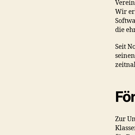
Verein
Wir er
Softwa
die eh
Seit N
seinen
zeitna
Fö
Zur Un
Klasse