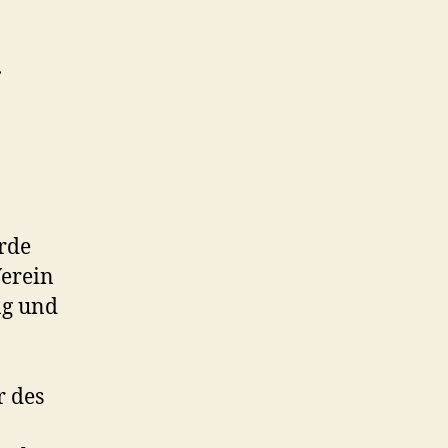
.
rde
Verein
ng und
r des