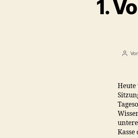
1. V
Vo
Beitr
Heute 
Sitzun
Tageso
Wissen
untere
Kasse 