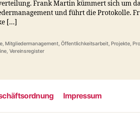
verteilung. Frank Martin kümmert sich um d
edermanagement und führt die Protokolle. F
e […]
e
,
Mitgliedermanagement
,
Öffentlichkeitsarbeit
,
Projekte
,
Pro
rter
ine
,
Vereinsregister
schäftsordnung
Impressum