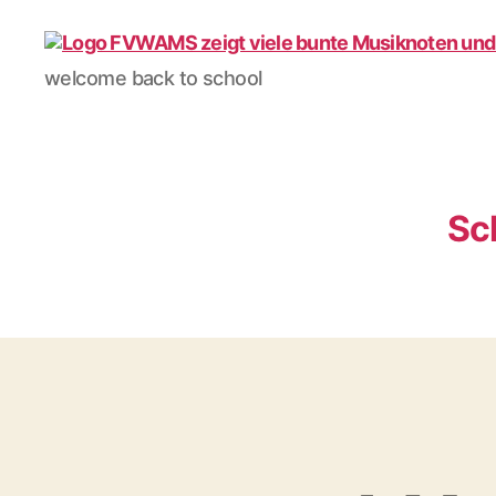
Förderverein
welcome back to school
WAMS
e.V.
Sc