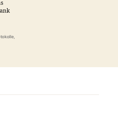
as
rank
tokolle
,