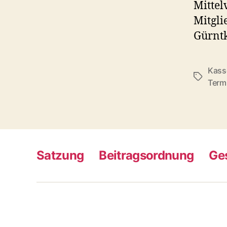
Mittel
Mitgli
Gürntk
Kass
Schlagwö
Term
Satzung
Beitragsordnung
Ge