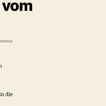
g vom
zu
entare
1.
Vorstandssitzung
vom
07.11.2018
n
in die