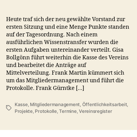
1.
Vorstandssitzung
vom
Heute traf sich der neu gewählte Vorstand zur
07.11.2018
ersten Sitzung und eine Menge Punkte standen
auf der Tagesordnung. Nach einem
ausführlichen Wissenstransfer wurden die
ersten Aufgaben untereinander verteilt. Gisa
Bollgönn führt weiterhin die Kasse des Vereins
und bearbeitet die Anträge auf
Mittelverteilung. Frank Martin kümmert sich
um das Mitgliedermanagement und führt die
Protokolle. Frank Gürntke […]
Kasse
,
Mitgliedermanagement
,
Öffentlichkeitsarbeit
,
Schlagwörter
Projekte
,
Protokolle
,
Termine
,
Vereinsregister